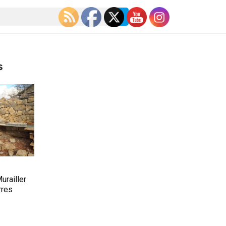
s
urailler
rres