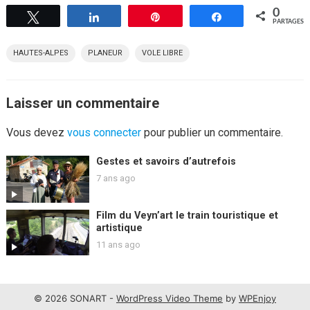
0
Tweetez
Partagez
Épingle
Partagez
PARTAGES
HAUTES-ALPES
PLANEUR
VOLE LIBRE
Laisser un commentaire
Vous devez
vous connecter
pour publier un commentaire.
Gestes et savoirs d’autrefois
7 ans ago
Film du Veyn’art le train touristique et
artistique
11 ans ago
© 2026 SONART -
WordPress Video Theme
by
WPEnjoy